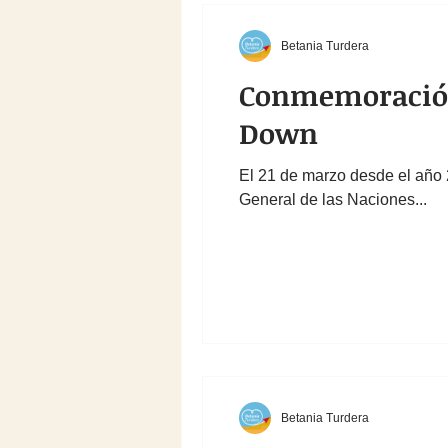
Betania Turdera
Conmemoración 
Down
El 21 de marzo desde el año
General de las Naciones...
Betania Turdera