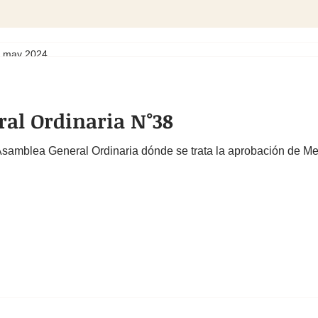
 may 2024
n las reuniones de Mesa de Instituciones de Turdera co
ntantes de las instituciones.
al Ordinaria N°38
s de Turdera, nos encontramos para compartir la primer 
. Recibimos a la nueva Directora de Gestión Municipal 
 Asamblea General Ordinaria dónde se trata la aprobación de 
 Abalos, Jonatan Labollita  y representantes de las insti
unidad de Turdera.
se genera un espacio de debate para transmitir inquiet
os de cada institución y además sobre actividades para t
idad. Fue un encuentro muy positivo y con muy lindas i