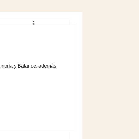
ntando con 
reunión del 
Rocío 
Memoria y Balance, además
tuciones de 
udes 
rabajar entre 
deas.