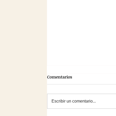
Asamblea General
Comentarios
Ordinaria N°38
El 29 de marzo se realizó la
Asamblea General Ordinaria
Escribir un comentario...
dónde se trata la aprobación de
Memoria y Balance, además éste