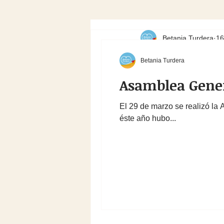
Betania Turdera
16
Iniciamos el 2024 co
Betania Turdera
autoridades y represe
Asamblea Gener
Mesa de Institucione
2024 en nuestra sede
El 29 de marzo se realizó la
éste año hubo...
Caballero, a Santiago
nuestra querida com
En éstos encuentros 
propuestas y proyect
todos y con la comun