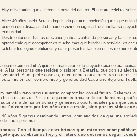
Hay aniversarios que celebran el paso del tiempo. El nuestro celebra, sobre
Hace 40 años nació Betania impulsada por una convicción que sigue guiand
persona con discapacidad merece vivir con dignidad, desarrollar su proyecto
comunidad.
Desde entonces, fuimos creciendo junto a cientos de personas y familias q
aprendiendo que acompañar es mucho más que brindar un servicio: es escuc
celebrar los logros cotidianos y estar presentes también en los momentos dif
na enorme comunidad. A quienes imaginaron este proyecto cuando era apenas 
e. A las personas que residen o asisten a Betania, que con su alegría
diversidad. A los profesionales, orientadores,auxiliares, voluntarios, 
n esta misión con compromiso y generosidad.Cada uno dejó una huella
ero también renovamos nuestro compromiso con el futuro. Sabemos q
sible e inclusiva. Por eso seguiremos trabajando con la misma pasión 
a autonomía de las personas y generando oportunidades para que cada
fine únicamente por los años que cumple, sino por las vidas qu
ros 40 años.Sigamos caminando juntos, convencidos de que una soci
o de cada persona.​
rsonas. Con el tiempo descubrimos que, mientras acompañábamo
legado que celebramos hoy y el futuro que queremos seguir const