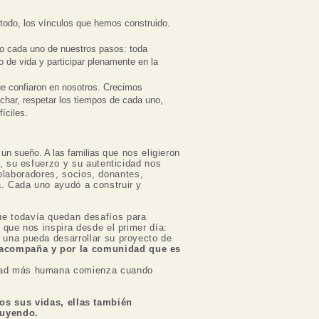
 todo, los vínculos que hemos construido.
o cada uno de nuestros pasos: toda
 de vida y participar plenamente en la
ue confiaron en nosotros. Crecimos
har, respetar los tiempos de cada uno,
íciles.
un sueño. A las familias
que nos eligieron
, su esfuerzo y su autenticidad nos
colaboradores, socios, donantes,
. Cada uno ayudó a construir y
ue todavía quedan desafíos para
que nos inspira desde el primer día:
 una pueda desarrollar su proyecto de
e acompaña y por la comunidad que es
edad más humana comienza cuando
s sus vidas, ellas también
ruyendo.