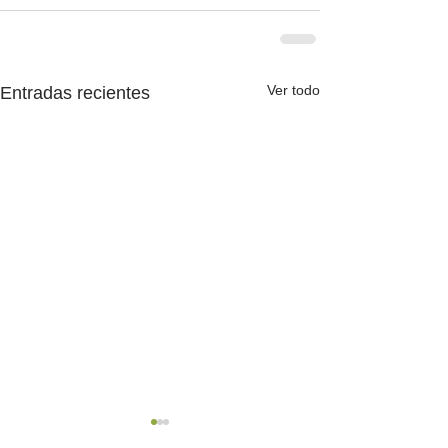
Ver todo
Entradas recientes
Conmemoración por el
Jornadas de la