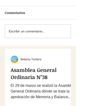
día internacional del
Comunidad Tur
Síndrome de Down
2025
Comentarios
El 21 de marzo desde el año
El Municipio organ
2011 se conmemora el día
jornada solidaria e
internacional del Síndrome
diferentes puntos d
de Down, decretado en la
Ciudad de Turdera 
Escribir un comentario...
Asamblea General de las
de hogar fue selec
Naciones...
Estamos muy...
Betania Turdera
Asamblea General
Ordinaria N°38
El 29 de marzo se realizó la Asamblea
General Ordinaria dónde se trata la
aprobación de Memoria y Balance,
además éste año hubo...